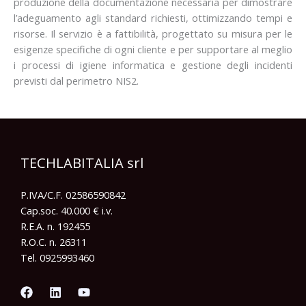
produzione della documentazione necessaria per dimostrare
l’adeguamento agli standard richiesti, ottimizzando tempi e
risorse. Il servizio è a fattibilità, progettato su misura per le
esigenze specifiche di ogni cliente e per supportare al meglio
i processi di igiene informatica e gestione degli incidenti
previsti dal perimetro NIS2.
TECHLABITALIA srl
P.IVA/C.F. 02586590842
Cap.soc. 40.000 € i.v.
R.E.A. n. 192455
R.O.C. n. 26311
Tel. 0925993460